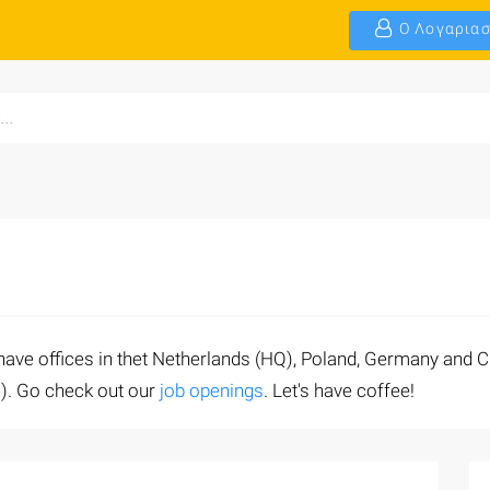
Ο Λογαριασ
 have offices in thet Netherlands (HQ), Poland, Germany and 
s). Go check out our
job openings
. Let's have coffee!