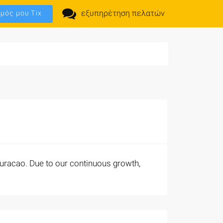
εξυπηρέτηση πελατών
μός μου Tix
Curacao. Due to our continuous growth,